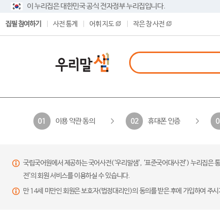
이 누리집은 대한민국 공식 전자정부 누리집입니다.
집필 참여하기
사전 통계
어휘 지도
작은 창 사전
이용 약관 동의
휴대폰 인증
01
02
0
국립국어원에서 제공하는 국어사전(‘우리말샘’, ‘표준국어대사전’) 누리집은 통
전’의 회원 서비스를 이용하실 수 있습니다.
만 14세 미만인 회원은 보호자(법정대리인)의 동의를 받은 후에 가입하여 주시