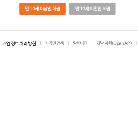
만 14세 이상인 회원
만 14세 미만인 회원
개인 정보 처리 방침
저작권 정책
알립니다
개발 지원(Open API)