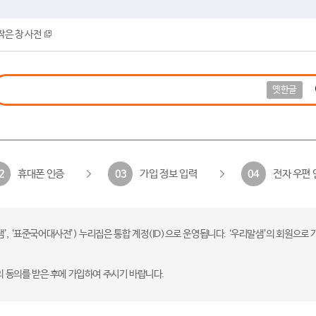
작은 창 사전
옛한글
휴대폰 인증
가입 정보 입력
전자 우편 
2
03
04
 ‘표준국어대사전’) 누리집은 통합 계정(ID)으로 운영됩니다. ‘우리말샘’의 회원으로 
의 동의를 받은 후에 가입하여 주시기 바랍니다.