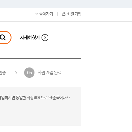
들어가기
회원 가입
자세히 찾기
인증
회원 가입 완료
05
가입하시면 동일한 계정(ID)으로 ‘표준국어대사