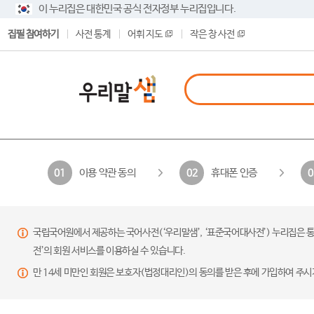
이 누리집은 대한민국 공식 전자정부 누리집입니다.
집필 참여하기
사전 통계
어휘 지도
작은 창 사전
이용 약관 동의
휴대폰 인증
01
02
0
국립국어원에서 제공하는 국어사전(‘우리말샘’, ‘표준국어대사전’) 누리집은 통
전’의 회원 서비스를 이용하실 수 있습니다.
만 14세 미만인 회원은 보호자(법정대리인)의 동의를 받은 후에 가입하여 주시