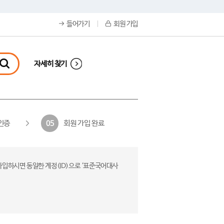
들어가기
회원 가입
자세히 찾기
인증
회원 가입 완료
05
가입하시면 동일한 계정(ID)으로 ‘표준국어대사