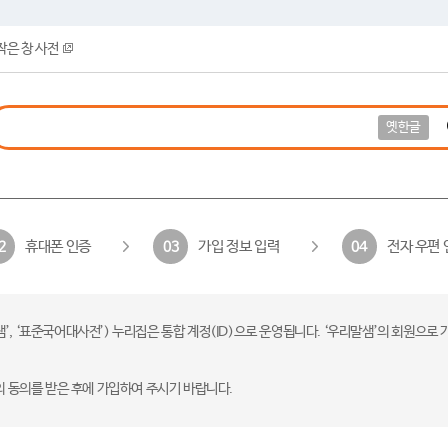
작은 창 사전
옛한글
휴대폰 인증
가입 정보 입력
전자 우편 
2
03
04
 ‘표준국어대사전’) 누리집은 통합 계정(ID)으로 운영됩니다. ‘우리말샘’의 회원으로 
의 동의를 받은 후에 가입하여 주시기 바랍니다.