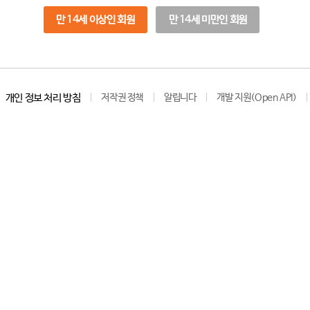
만 14세 이상인 회원
만 14세 미만인 회원
개인 정보 처리 방침
저작권 정책
알립니다
개발 지원(Open API)