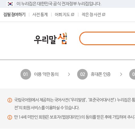
이 누리집은 대한민국 공식 전자정부 누리집입니다.
집필 참여하기
사전 통계
어휘 지도
작은 창 사전
이용 약관 동의
휴대폰 인증
01
02
0
국립국어원에서 제공하는 국어사전(‘우리말샘’, ‘표준국어대사전’) 누리집은 통
전’의 회원 서비스를 이용하실 수 있습니다.
만 14세 미만인 회원은 보호자(법정대리인)의 동의를 받은 후에 가입하여 주시