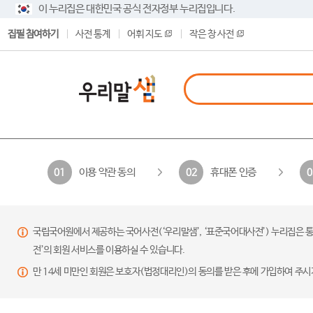
이 누리집은 대한민국 공식 전자정부 누리집입니다.
집필 참여하기
사전 통계
어휘 지도
작은 창 사전
이용 약관 동의
휴대폰 인증
01
02
0
국립국어원에서 제공하는 국어사전(‘우리말샘’, ‘표준국어대사전’) 누리집은 통
전’의 회원 서비스를 이용하실 수 있습니다.
만 14세 미만인 회원은 보호자(법정대리인)의 동의를 받은 후에 가입하여 주시