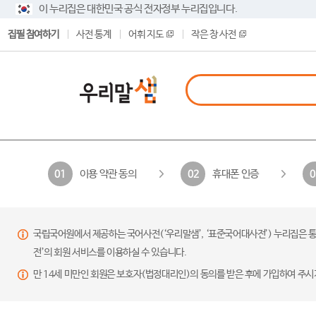
이 누리집은 대한민국 공식 전자정부 누리집입니다.
집필 참여하기
사전 통계
어휘 지도
작은 창 사전
이용 약관 동의
휴대폰 인증
01
02
0
국립국어원에서 제공하는 국어사전(‘우리말샘’, ‘표준국어대사전’) 누리집은 통
전’의 회원 서비스를 이용하실 수 있습니다.
만 14세 미만인 회원은 보호자(법정대리인)의 동의를 받은 후에 가입하여 주시