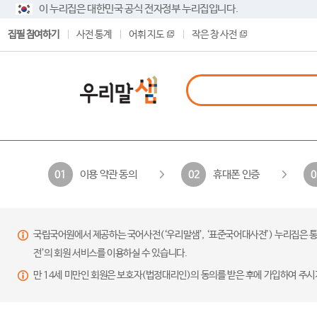
이 누리집은 대한민국 공식 전자정부 누리집입니다.
집필 참여하기
사전 통계
어휘 지도
작은 창 사전
이용 약관 동의
휴대폰 인증
01
02
0
국립국어원에서 제공하는 국어사전(‘우리말샘’, ‘표준국어대사전’) 누리집은 통
전’의 회원 서비스를 이용하실 수 있습니다.
만 14세 미만인 회원은 보호자(법정대리인)의 동의를 받은 후에 가입하여 주시