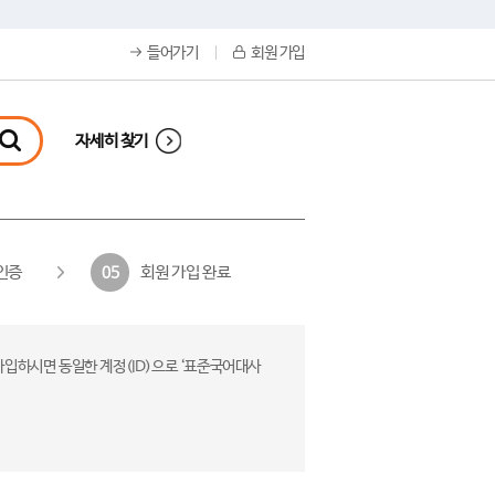
들어가기
회원 가입
자세히 찾기
인증
회원 가입 완료
05
가입하시면 동일한 계정(ID)으로 ‘표준국어대사