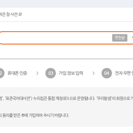
작은 창 사전
옛한글
휴대폰 인증
가입 정보 입력
전자 우편 
2
03
04
 ‘표준국어대사전’) 누리집은 통합 계정(ID)으로 운영됩니다. ‘우리말샘’의 회원으로 
의 동의를 받은 후에 가입하여 주시기 바랍니다.