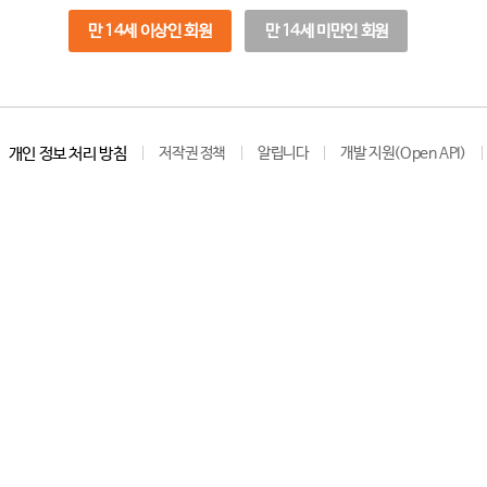
만 14세 이상인 회원
만 14세 미만인 회원
개인 정보 처리 방침
저작권 정책
알립니다
개발 지원(Open API)