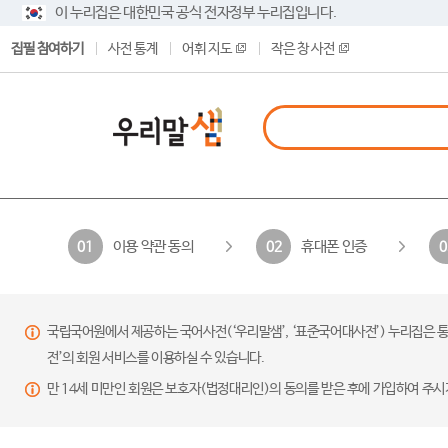
이 누리집은 대한민국 공식 전자정부 누리집입니다.
집필 참여하기
사전 통계
어휘 지도
작은 창 사전
이용 약관 동의
휴대폰 인증
01
02
0
국립국어원에서 제공하는 국어사전(‘우리말샘’, ‘표준국어대사전’) 누리집은 통
전’의 회원 서비스를 이용하실 수 있습니다.
만 14세 미만인 회원은 보호자(법정대리인)의 동의를 받은 후에 가입하여 주시