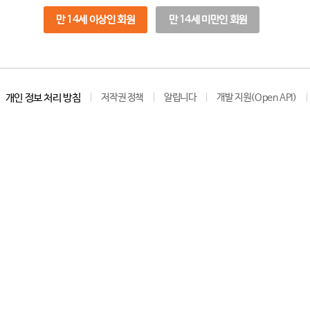
만 14세 이상인 회원
만 14세 미만인 회원
개인 정보 처리 방침
저작권 정책
알립니다
개발 지원(Open API)