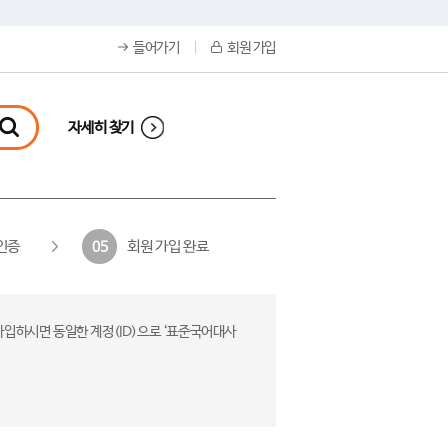
들어가기
회원 가입
자세히 찾기
인증
회원 가입 완료
05
가입하시면 동일한 계정(ID)으로 ‘표준국어대사