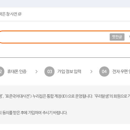
작은 창 사전
옛한글
휴대폰 인증
가입 정보 입력
전자 우편 
2
03
04
 ‘표준국어대사전’) 누리집은 통합 계정(ID)으로 운영됩니다. ‘우리말샘’의 회원으로 
의 동의를 받은 후에 가입하여 주시기 바랍니다.