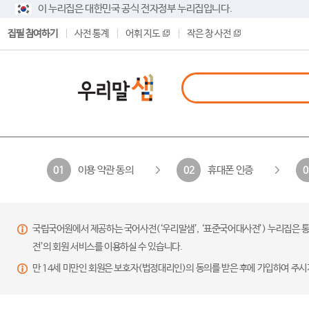
이 누리집은 대한민국 공식 전자정부 누리집입니다.
집필 참여하기
사전 통계
어휘 지도
작은 창 사전
이용 약관 동의
휴대폰 인증
01
02
0
국립국어원에서 제공하는 국어사전(‘우리말샘’, ‘표준국어대사전’) 누리집은 통
전’의 회원 서비스를 이용하실 수 있습니다.
만 14세 미만인 회원은 보호자(법정대리인)의 동의를 받은 후에 가입하여 주시