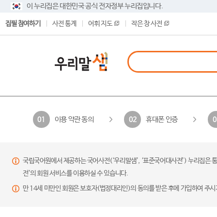
이 누리집은 대한민국 공식 전자정부 누리집입니다.
집필 참여하기
사전 통계
어휘 지도
작은 창 사전
이용 약관 동의
휴대폰 인증
01
02
0
국립국어원에서 제공하는 국어사전(‘우리말샘’, ‘표준국어대사전’) 누리집은 통
전’의 회원 서비스를 이용하실 수 있습니다.
만 14세 미만인 회원은 보호자(법정대리인)의 동의를 받은 후에 가입하여 주시