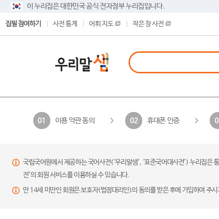
이 누리집은 대한민국 공식 전자정부 누리집입니다.
집필 참여하기
사전 통계
어휘 지도
작은 창 사전
이용 약관 동의
휴대폰 인증
01
02
0
국립국어원에서 제공하는 국어사전(‘우리말샘’, ‘표준국어대사전’) 누리집은 통
전’의 회원 서비스를 이용하실 수 있습니다.
만 14세 미만인 회원은 보호자(법정대리인)의 동의를 받은 후에 가입하여 주시