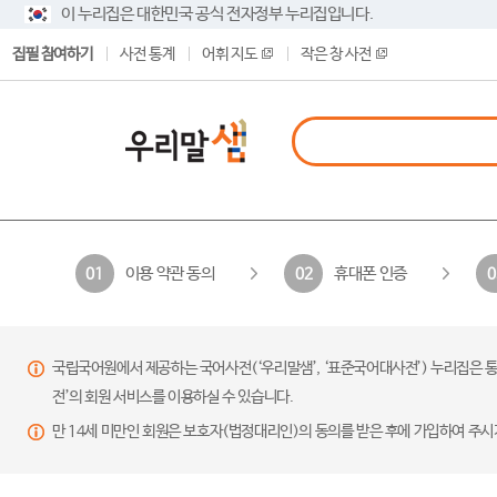
이 누리집은 대한민국 공식 전자정부 누리집입니다.
집필 참여하기
사전 통계
어휘 지도
작은 창 사전
이용 약관 동의
휴대폰 인증
01
02
0
국립국어원에서 제공하는 국어사전(‘우리말샘’, ‘표준국어대사전’) 누리집은 통
전’의 회원 서비스를 이용하실 수 있습니다.
만 14세 미만인 회원은 보호자(법정대리인)의 동의를 받은 후에 가입하여 주시