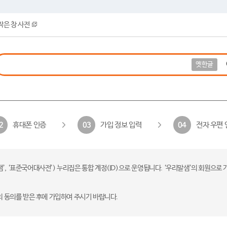
작은 창 사전
옛한글
휴대폰 인증
가입 정보 입력
전자 우편 
2
03
04
 ‘표준국어대사전’) 누리집은 통합 계정(ID)으로 운영됩니다. ‘우리말샘’의 회원으로 
의 동의를 받은 후에 가입하여 주시기 바랍니다.