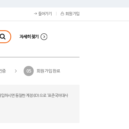
들어가기
회원 가입
자세히 찾기
인증
회원 가입 완료
05
가입하시면 동일한 계정(ID)으로 ‘표준국어대사