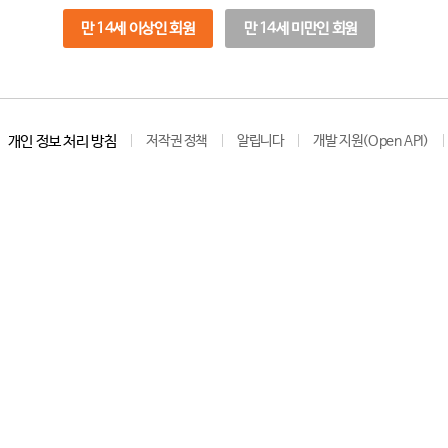
만 14세 이상인 회원
만 14세 미만인 회원
개인 정보 처리 방침
저작권 정책
알립니다
개발 지원(Open API)