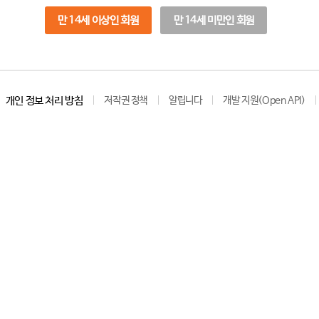
만 14세 이상인 회원
만 14세 미만인 회원
개인 정보 처리 방침
저작권 정책
알립니다
개발 지원(Open API)