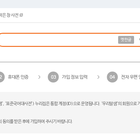
작은 창 사전
옛한글
휴대폰 인증
가입 정보 입력
전자 우편 
2
03
04
 ‘표준국어대사전’) 누리집은 통합 계정(ID)으로 운영됩니다. ‘우리말샘’의 회원으로 
의 동의를 받은 후에 가입하여 주시기 바랍니다.