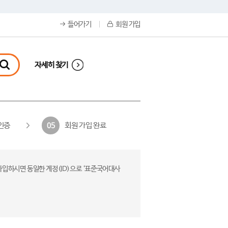
들어가기
회원 가입
자세히 찾기
인증
회원 가입 완료
05
가입하시면 동일한 계정(ID)으로 ‘표준국어대사