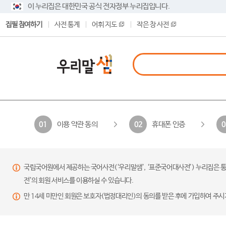
이 누리집은 대한민국 공식 전자정부 누리집입니다.
집필 참여하기
사전 통계
어휘 지도
작은 창 사전
이용 약관 동의
휴대폰 인증
01
02
0
국립국어원에서 제공하는 국어사전(‘우리말샘’, ‘표준국어대사전’) 누리집은 통
전’의 회원 서비스를 이용하실 수 있습니다.
만 14세 미만인 회원은 보호자(법정대리인)의 동의를 받은 후에 가입하여 주시