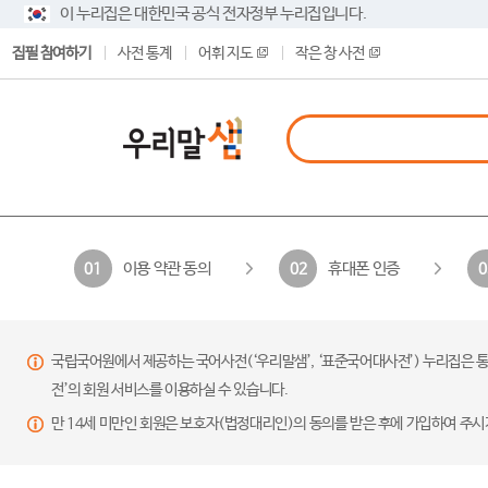
이 누리집은 대한민국 공식 전자정부 누리집입니다.
집필 참여하기
사전 통계
어휘 지도
작은 창 사전
이용 약관 동의
휴대폰 인증
01
02
0
국립국어원에서 제공하는 국어사전(‘우리말샘’, ‘표준국어대사전’) 누리집은 통
전’의 회원 서비스를 이용하실 수 있습니다.
만 14세 미만인 회원은 보호자(법정대리인)의 동의를 받은 후에 가입하여 주시