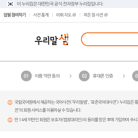
이 누리집은 대한민국 공식 전자정부 누리집입니다.
집필 참여하기
사전 통계
어휘 지도
작은 창 사전
이용 약관 동의
휴대폰 인증
01
02
0
국립국어원에서 제공하는 국어사전(‘우리말샘’, ‘표준국어대사전’) 누리집은 통
전’의 회원 서비스를 이용하실 수 있습니다.
만 14세 미만인 회원은 보호자(법정대리인)의 동의를 받은 후에 가입하여 주시