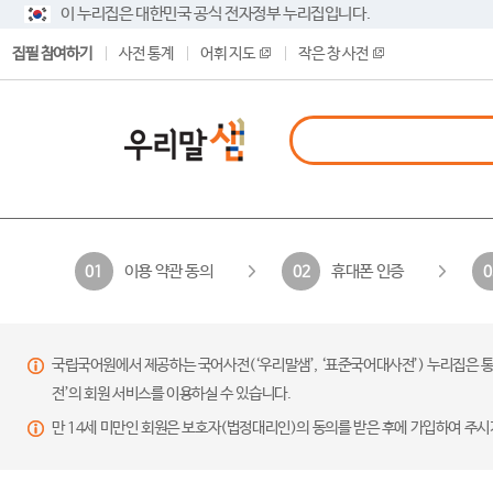
이 누리집은 대한민국 공식 전자정부 누리집입니다.
집필 참여하기
사전 통계
어휘 지도
작은 창 사전
이용 약관 동의
휴대폰 인증
01
02
0
국립국어원에서 제공하는 국어사전(‘우리말샘’, ‘표준국어대사전’) 누리집은 통
전’의 회원 서비스를 이용하실 수 있습니다.
만 14세 미만인 회원은 보호자(법정대리인)의 동의를 받은 후에 가입하여 주시