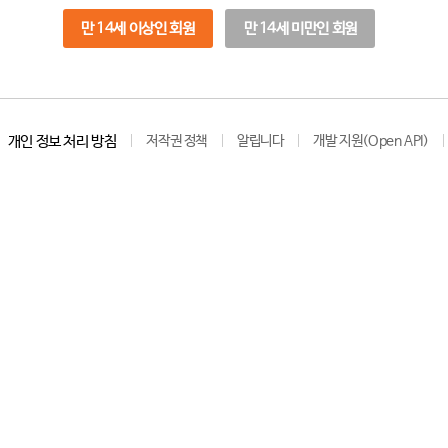
만 14세 이상인 회원
만 14세 미만인 회원
개인 정보 처리 방침
저작권 정책
알립니다
개발 지원(Open API)