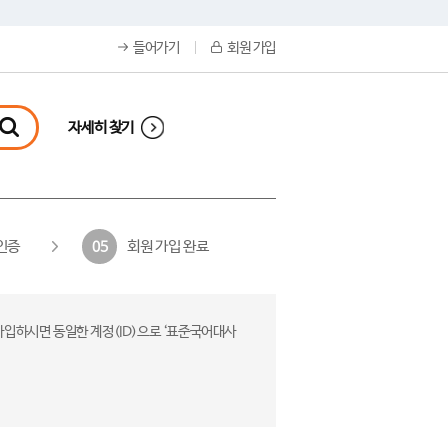
들어가기
회원 가입
자세히 찾기
인증
회원 가입 완료
05
가입하시면 동일한 계정(ID)으로 ‘표준국어대사