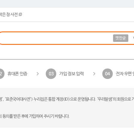
작은 창 사전
옛한글
휴대폰 인증
가입 정보 입력
전자 우편 
2
03
04
 ‘표준국어대사전’) 누리집은 통합 계정(ID)으로 운영됩니다. ‘우리말샘’의 회원으로 
의 동의를 받은 후에 가입하여 주시기 바랍니다.