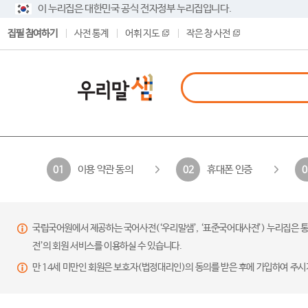
이 누리집은 대한민국 공식 전자정부 누리집입니다.
집필 참여하기
사전 통계
어휘 지도
작은 창 사전
이용 약관 동의
휴대폰 인증
01
02
0
국립국어원에서 제공하는 국어사전(‘우리말샘’, ‘표준국어대사전’) 누리집은 통
전’의 회원 서비스를 이용하실 수 있습니다.
만 14세 미만인 회원은 보호자(법정대리인)의 동의를 받은 후에 가입하여 주시