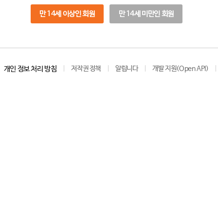
만 14세 이상인 회원
만 14세 미만인 회원
개인 정보 처리 방침
저작권 정책
알립니다
개발 지원(Open API)