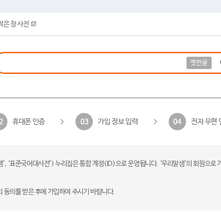
작은 창 사전
옛한글
휴대폰 인증
가입 정보 입력
전자 우편 
2
03
04
 ‘표준국어대사전’) 누리집은 통합 계정(ID)으로 운영됩니다. ‘우리말샘’의 회원으로 
의 동의를 받은 후에 가입하여 주시기 바랍니다.