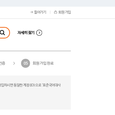
들어가기
회원 가입
자세히 찾기
인증
회원 가입 완료
05
가입하시면 동일한 계정(ID)으로 ‘표준국어대사