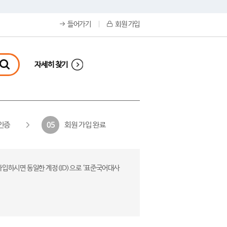
들어가기
회원 가입
자세히 찾기
인증
회원 가입 완료
05
가입하시면 동일한 계정(ID)으로 ‘표준국어대사