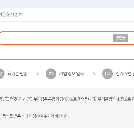
작은 창 사전
옛한글
휴대폰 인증
가입 정보 입력
전자 우편 
2
03
04
 ‘표준국어대사전’) 누리집은 통합 계정(ID)으로 운영됩니다. ‘우리말샘’의 회원으로 
의 동의를 받은 후에 가입하여 주시기 바랍니다.