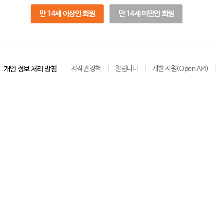
만 14세 이상인 회원
만 14세 미만인 회원
개인 정보 처리 방침
저작권 정책
알립니다
개발 지원(Open API)