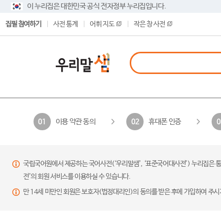
이 누리집은 대한민국 공식 전자정부 누리집입니다.
집필 참여하기
사전 통계
어휘 지도
작은 창 사전
이용 약관 동의
휴대폰 인증
01
02
0
국립국어원에서 제공하는 국어사전(‘우리말샘’, ‘표준국어대사전’) 누리집은 통
전’의 회원 서비스를 이용하실 수 있습니다.
만 14세 미만인 회원은 보호자(법정대리인)의 동의를 받은 후에 가입하여 주시