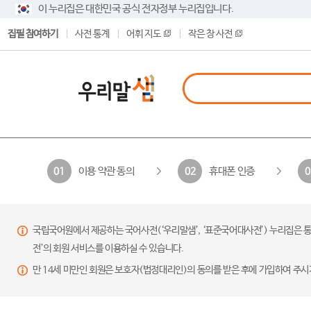
이 누리집은 대한민국 공식 전자정부 누리집입니다.
집필 참여하기
사전 통계
어휘 지도
작은 창 사전
이용 약관 동의
휴대폰 인증
01
02
0
국립국어원에서 제공하는 국어사전(‘우리말샘’, ‘표준국어대사전’) 누리집은 통
전’의 회원 서비스를 이용하실 수 있습니다.
만 14세 미만인 회원은 보호자(법정대리인)의 동의를 받은 후에 가입하여 주시