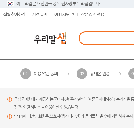
이 누리집은 대한민국 공식 전자정부 누리집입니다.
집필 참여하기
사전 통계
어휘 지도
작은 창 사전
이용 약관 동의
휴대폰 인증
01
02
0
국립국어원에서 제공하는 국어사전(‘우리말샘’, ‘표준국어대사전’) 누리집은 통
전’의 회원 서비스를 이용하실 수 있습니다.
만 14세 미만인 회원은 보호자(법정대리인)의 동의를 받은 후에 가입하여 주시