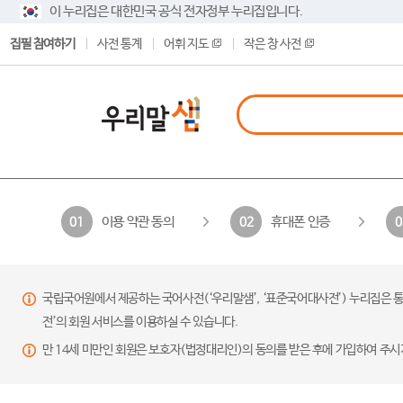
이 누리집은 대한민국 공식 전자정부 누리집입니다.
집필 참여하기
사전 통계
어휘 지도
작은 창 사전
이용 약관 동의
휴대폰 인증
01
02
0
국립국어원에서 제공하는 국어사전(‘우리말샘’, ‘표준국어대사전’) 누리집은 통
전’의 회원 서비스를 이용하실 수 있습니다.
만 14세 미만인 회원은 보호자(법정대리인)의 동의를 받은 후에 가입하여 주시