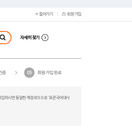
들어가기
회원 가입
자세히 찾기
인증
회원 가입 완료
05
가입하시면 동일한 계정(ID)으로 ‘표준국어대사