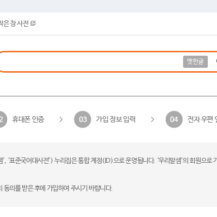
작은 창 사전
옛한글
휴대폰 인증
가입 정보 입력
전자 우편 
2
03
04
 ‘표준국어대사전’) 누리집은 통합 계정(ID)으로 운영됩니다. ‘우리말샘’의 회원으로 
의 동의를 받은 후에 가입하여 주시기 바랍니다.