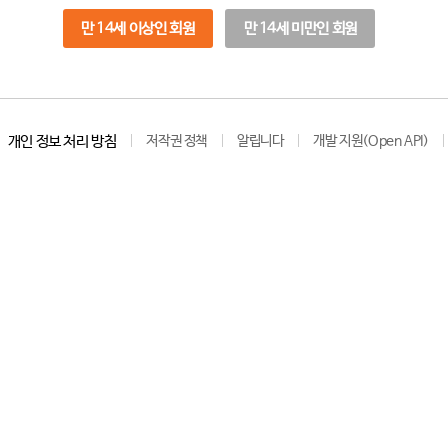
만 14세 이상인 회원
만 14세 미만인 회원
개인 정보 처리 방침
저작권 정책
알립니다
개발 지원(Open API)