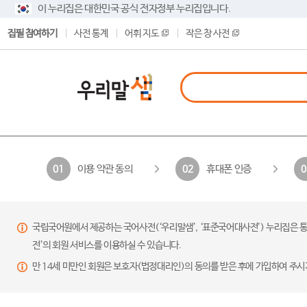
이 누리집은 대한민국 공식 전자정부 누리집입니다.
집필 참여하기
사전 통계
어휘 지도
작은 창 사전
이용 약관 동의
휴대폰 인증
01
02
0
국립국어원에서 제공하는 국어사전(‘우리말샘’, ‘표준국어대사전’) 누리집은 통
전’의 회원 서비스를 이용하실 수 있습니다.
만 14세 미만인 회원은 보호자(법정대리인)의 동의를 받은 후에 가입하여 주시