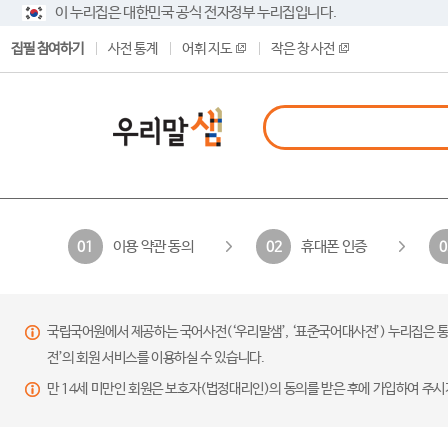
이 누리집은 대한민국 공식 전자정부 누리집입니다.
집필 참여하기
사전 통계
어휘 지도
작은 창 사전
이용 약관 동의
휴대폰 인증
01
02
0
국립국어원에서 제공하는 국어사전(‘우리말샘’, ‘표준국어대사전’) 누리집은 통
전’의 회원 서비스를 이용하실 수 있습니다.
만 14세 미만인 회원은 보호자(법정대리인)의 동의를 받은 후에 가입하여 주시