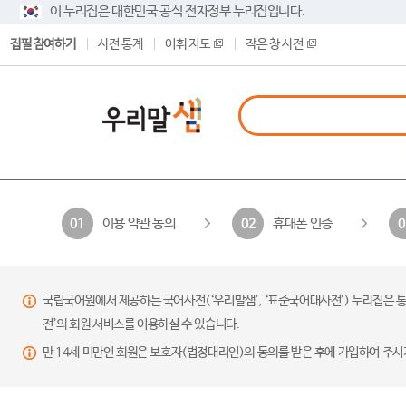
이 누리집은 대한민국 공식 전자정부 누리집입니다.
집필 참여하기
사전 통계
어휘 지도
작은 창 사전
이용 약관 동의
휴대폰 인증
01
02
0
국립국어원에서 제공하는 국어사전(‘우리말샘’, ‘표준국어대사전’) 누리집은 통
전’의 회원 서비스를 이용하실 수 있습니다.
만 14세 미만인 회원은 보호자(법정대리인)의 동의를 받은 후에 가입하여 주시