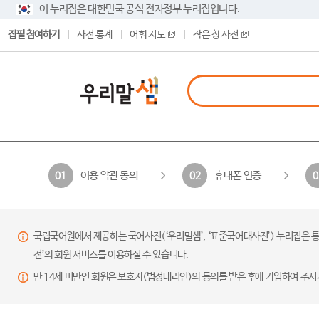
이 누리집은 대한민국 공식 전자정부 누리집입니다.
집필 참여하기
사전 통계
어휘 지도
작은 창 사전
이용 약관 동의
휴대폰 인증
01
02
0
국립국어원에서 제공하는 국어사전(‘우리말샘’, ‘표준국어대사전’) 누리집은 통
전’의 회원 서비스를 이용하실 수 있습니다.
만 14세 미만인 회원은 보호자(법정대리인)의 동의를 받은 후에 가입하여 주시