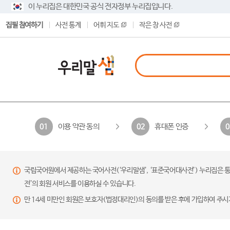
이 누리집은 대한민국 공식 전자정부 누리집입니다.
집필 참여하기
사전 통계
어휘 지도
작은 창 사전
이용 약관 동의
휴대폰 인증
01
02
0
국립국어원에서 제공하는 국어사전(‘우리말샘’, ‘표준국어대사전’) 누리집은 통
전’의 회원 서비스를 이용하실 수 있습니다.
만 14세 미만인 회원은 보호자(법정대리인)의 동의를 받은 후에 가입하여 주시