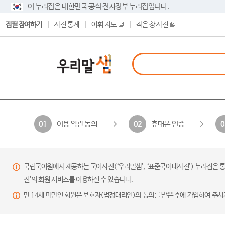
이 누리집은 대한민국 공식 전자정부 누리집입니다.
집필 참여하기
사전 통계
어휘 지도
작은 창 사전
이용 약관 동의
휴대폰 인증
01
02
0
국립국어원에서 제공하는 국어사전(‘우리말샘’, ‘표준국어대사전’) 누리집은 통
전’의 회원 서비스를 이용하실 수 있습니다.
만 14세 미만인 회원은 보호자(법정대리인)의 동의를 받은 후에 가입하여 주시