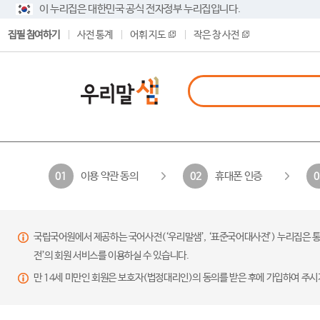
이 누리집은 대한민국 공식 전자정부 누리집입니다.
집필 참여하기
사전 통계
어휘 지도
작은 창 사전
이용 약관 동의
휴대폰 인증
01
02
0
국립국어원에서 제공하는 국어사전(‘우리말샘’, ‘표준국어대사전’) 누리집은 통
전’의 회원 서비스를 이용하실 수 있습니다.
만 14세 미만인 회원은 보호자(법정대리인)의 동의를 받은 후에 가입하여 주시