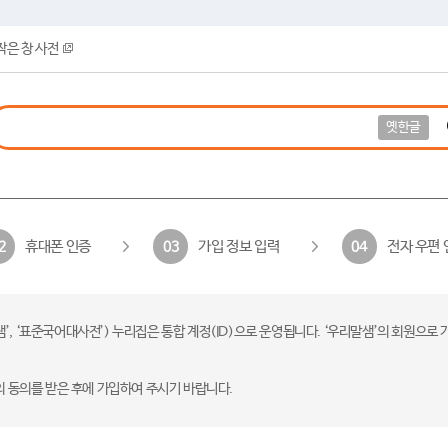
작은 창 사전
옛한글
휴대폰 인증
가입 정보 입력
전자 우편 
2
03
04
 ‘표준국어대사전’) 누리집은 통합 계정(ID)으로 운영됩니다. ‘우리말샘’의 회원으로 
의 동의를 받은 후에 가입하여 주시기 바랍니다.