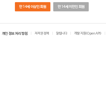
만 14세 이상인 회원
만 14세 미만인 회원
개인 정보 처리 방침
저작권 정책
알립니다
개발 지원(Open API)