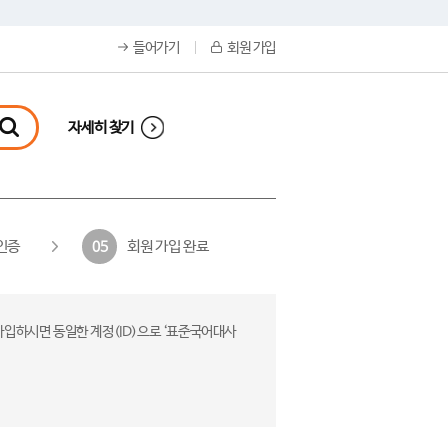
들어가기
회원 가입
자세히 찾기
인증
회원 가입 완료
05
가입하시면 동일한 계정(ID)으로 ‘표준국어대사