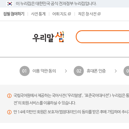
이 누리집은 대한민국 공식 전자정부 누리집입니다.
집필 참여하기
사전 통계
어휘 지도
작은 창 사전
이용 약관 동의
휴대폰 인증
01
02
0
국립국어원에서 제공하는 국어사전(‘우리말샘’, ‘표준국어대사전’) 누리집은 통
전’의 회원 서비스를 이용하실 수 있습니다.
만 14세 미만인 회원은 보호자(법정대리인)의 동의를 받은 후에 가입하여 주시