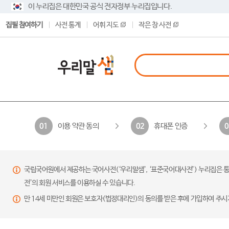
이 누리집은 대한민국 공식 전자정부 누리집입니다.
집필 참여하기
사전 통계
어휘 지도
작은 창 사전
이용 약관 동의
휴대폰 인증
01
02
0
국립국어원에서 제공하는 국어사전(‘우리말샘’, ‘표준국어대사전’) 누리집은 통
전’의 회원 서비스를 이용하실 수 있습니다.
만 14세 미만인 회원은 보호자(법정대리인)의 동의를 받은 후에 가입하여 주시