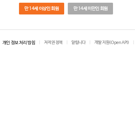
만 14세 이상인 회원
만 14세 미만인 회원
개인 정보 처리 방침
저작권 정책
알립니다
개발 지원(Open API)