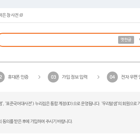
작은 창 사전
옛한글
휴대폰 인증
가입 정보 입력
전자 우편 
2
03
04
 ‘표준국어대사전’) 누리집은 통합 계정(ID)으로 운영됩니다. ‘우리말샘’의 회원으로 
의 동의를 받은 후에 가입하여 주시기 바랍니다.