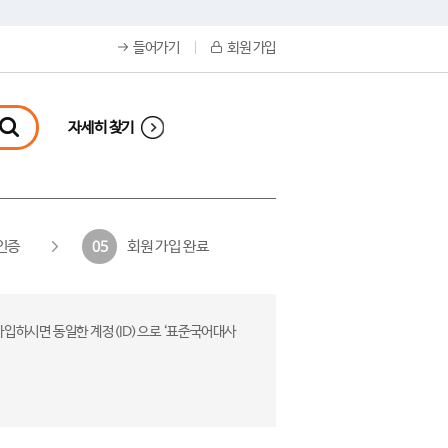
들어가기
회원 가입
자세히 찾기
인증
회원 가입 완료
05
가입하시면 동일한 계정(ID)으로 ‘표준국어대사