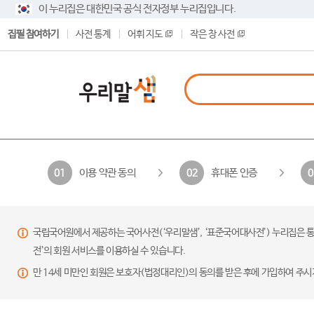
이 누리집은 대한민국 공식 전자정부 누리집입니다.
집필 참여하기
사전 통계
어휘 지도
작은 창 사전
이용 약관 동의
휴대폰 인증
01
02
0
국립국어원에서 제공하는 국어사전(‘우리말샘’, ‘표준국어대사전’) 누리집은 통
전’의 회원 서비스를 이용하실 수 있습니다.
만 14세 미만인 회원은 보호자(법정대리인)의 동의를 받은 후에 가입하여 주시