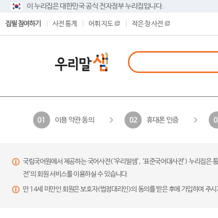
이 누리집은 대한민국 공식 전자정부 누리집입니다.
집필 참여하기
사전 통계
어휘 지도
작은 창 사전
이용 약관 동의
휴대폰 인증
01
02
0
국립국어원에서 제공하는 국어사전(‘우리말샘’, ‘표준국어대사전’) 누리집은 통
전’의 회원 서비스를 이용하실 수 있습니다.
만 14세 미만인 회원은 보호자(법정대리인)의 동의를 받은 후에 가입하여 주시