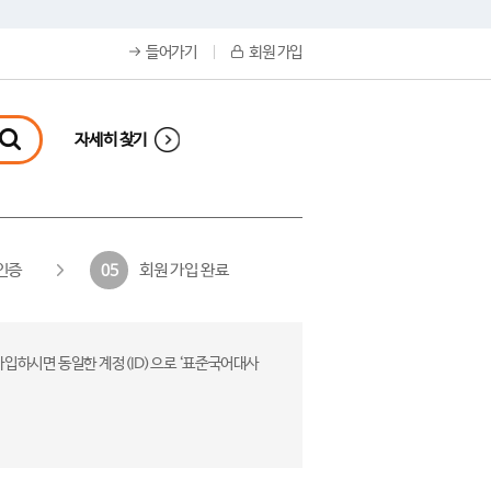
들어가기
회원 가입
자세히 찾기
인증
회원 가입 완료
05
가입하시면 동일한 계정(ID)으로 ‘표준국어대사