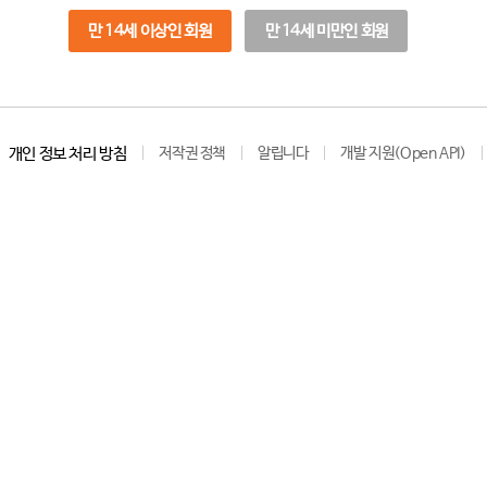
만 14세 이상인 회원
만 14세 미만인 회원
개인 정보 처리 방침
저작권 정책
알립니다
개발 지원(Open API)