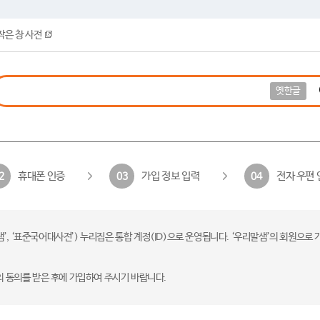
작은 창 사전
옛한글
휴대폰 인증
가입 정보 입력
전자 우편 
2
03
04
 ‘표준국어대사전’) 누리집은 통합 계정(ID)으로 운영됩니다. ‘우리말샘’의 회원으로 
의 동의를 받은 후에 가입하여 주시기 바랍니다.