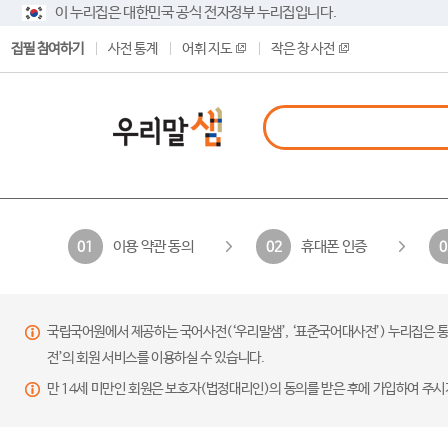
이 누리집은 대한민국 공식 전자정부 누리집입니다.
집필 참여하기
사전 통계
어휘 지도
작은 창 사전
이용 약관 동의
휴대폰 인증
01
02
0
국립국어원에서 제공하는 국어사전(‘우리말샘’, ‘표준국어대사전’) 누리집은 통
전’의 회원 서비스를 이용하실 수 있습니다.
만 14세 미만인 회원은 보호자(법정대리인)의 동의를 받은 후에 가입하여 주시