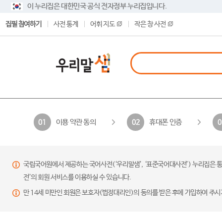
이 누리집은 대한민국 공식 전자정부 누리집입니다.
집필 참여하기
사전 통계
어휘 지도
작은 창 사전
이용 약관 동의
휴대폰 인증
01
02
0
국립국어원에서 제공하는 국어사전(‘우리말샘’, ‘표준국어대사전’) 누리집은 통
전’의 회원 서비스를 이용하실 수 있습니다.
만 14세 미만인 회원은 보호자(법정대리인)의 동의를 받은 후에 가입하여 주시