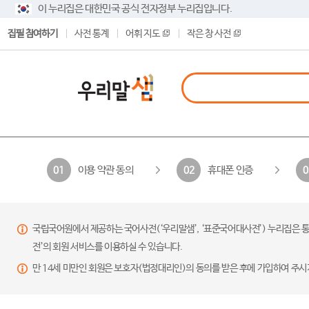
이 누리집은 대한민국 공식 전자정부 누리집입니다.
집필 참여하기
사전 통계
어휘 지도
작은 창 사전
이용 약관 동의
휴대폰 인증
01
02
0
국립국어원에서 제공하는 국어사전(‘우리말샘’, ‘표준국어대사전’) 누리집은 통
전’의 회원 서비스를 이용하실 수 있습니다.
만 14세 미만인 회원은 보호자(법정대리인)의 동의를 받은 후에 가입하여 주시