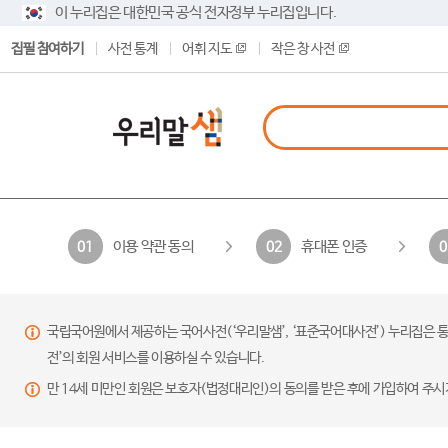
이 누리집은 대한민국 공식 전자정부 누리집입니다.
집필 참여하기
사전 통계
어휘 지도
작은 창 사전
이용 약관 동의
휴대폰 인증
01
02
0
국립국어원에서 제공하는 국어사전(‘우리말샘’, ‘표준국어대사전’) 누리집은 통
전’의 회원 서비스를 이용하실 수 있습니다.
만 14세 미만인 회원은 보호자(법정대리인)의 동의를 받은 후에 가입하여 주시