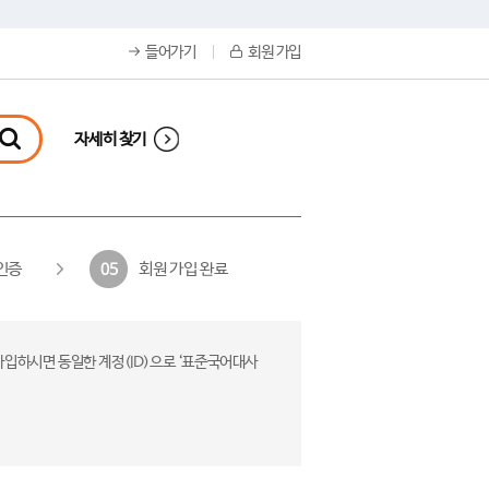
들어가기
회원 가입
자세히 찾기
인증
회원 가입 완료
05
가입하시면 동일한 계정(ID)으로 ‘표준국어대사