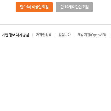
만 14세 이상인 회원
만 14세 미만인 회원
개인 정보 처리 방침
저작권 정책
알립니다
개발 지원(Open API)