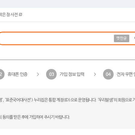
작은 창 사전
옛한글
휴대폰 인증
가입 정보 입력
전자 우편 
2
03
04
 ‘표준국어대사전’) 누리집은 통합 계정(ID)으로 운영됩니다. ‘우리말샘’의 회원으로 
의 동의를 받은 후에 가입하여 주시기 바랍니다.