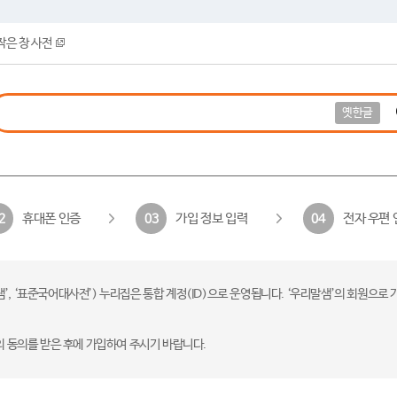
작은 창 사전
옛한글
휴대폰 인증
가입 정보 입력
전자 우편 
2
03
04
 ‘표준국어대사전’) 누리집은 통합 계정(ID)으로 운영됩니다. ‘우리말샘’의 회원으로 
의 동의를 받은 후에 가입하여 주시기 바랍니다.