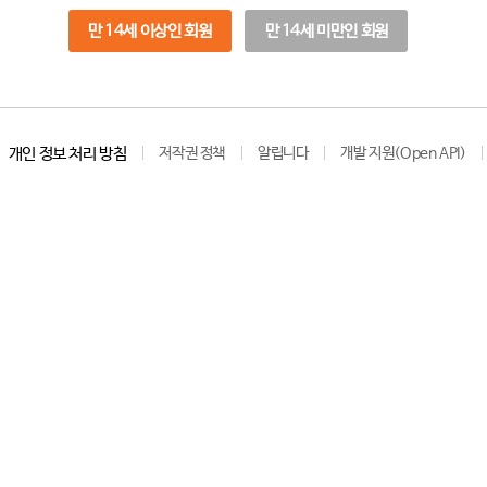
만 14세 이상인 회원
만 14세 미만인 회원
개인 정보 처리 방침
저작권 정책
알립니다
개발 지원(Open API)