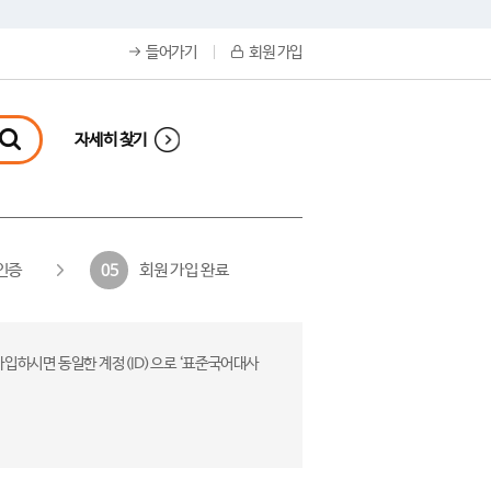
들어가기
회원 가입
자세히 찾기
인증
회원 가입 완료
05
가입하시면 동일한 계정(ID)으로 ‘표준국어대사